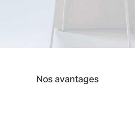
Nos avantages
irs
Un cheminement
rapide
donnez et recevez
xez-vous des