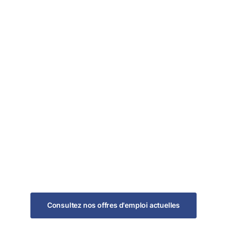
Des opportunités 
ez vos
professionnel, de 
ensons que chacun
d'augmentation de 
rendre les uns des
propre entreprise !
e connaissances.
Travail à dista
 travailler
Accomplissez vos tâ
oulons que vous
maison, au bureau o
e flux et que vous
ueur d'équipe.
Consultez nos offres d'emploi actuelles